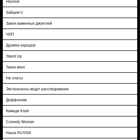
Неzлоб
Зайцев+1
Закон каменных джунглей
ЧОП
Дружба народов
Stand Up
Такое кино
Не спать!
Экстрасенсы ведут расследование
Деффчонки
Камеди Клаб
Comedy Woman
Наша RUSSIA