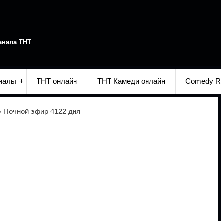
анала ТНТ
иалы
ТНТ онлайн
ТНТ Камеди онлайн
Comedy R
 Ночной эфир 4122 дня