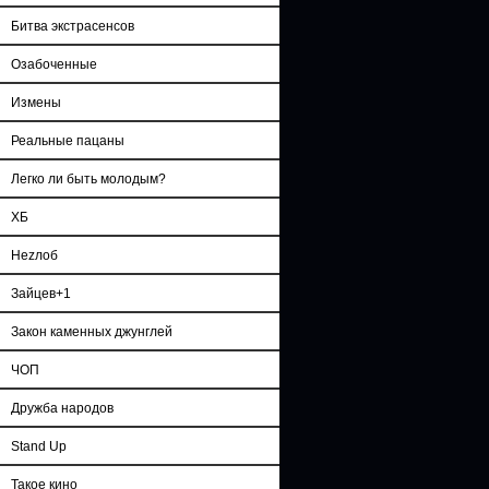
Битва экстрасенсов
Озабоченные
Измены
Реальные пацаны
Легко ли быть молодым?
ХБ
Неzлоб
Зайцев+1
Закон каменных джунглей
ЧОП
Дружба народов
Stand Up
Такое кино