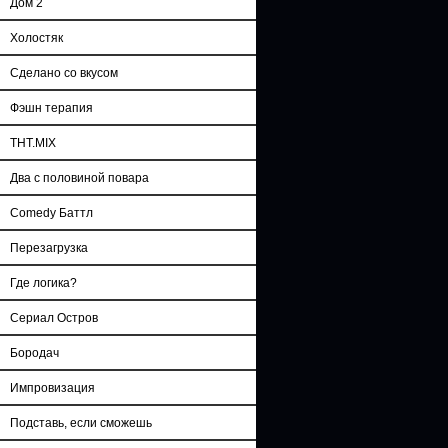
Дом 2
Холостяк
Сделано со вкусом
Фэшн терапия
ТНТ.MIX
Два с половиной повара
Comedy Баттл
Перезагрузка
Где логика?
Сериал Остров
Бородач
Импровизация
Подставь, если сможешь