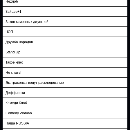
Неzлоб
Зайцев+1
Закон каменных джунглей
ЧОП
Дружба народов
Stand Up
Такое кино
Не спать!
Экстрасенсы ведут расследование
Деффчонки
Камеди Клаб
Comedy Woman
Наша RUSSIA