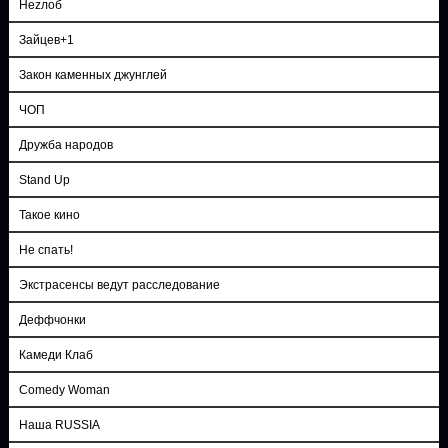
Неzлоб
Зайцев+1
Закон каменных джунглей
ЧОП
Дружба народов
Stand Up
Такое кино
Не спать!
Экстрасенсы ведут расследование
Деффчонки
Камеди Клаб
Comedy Woman
Наша RUSSIA