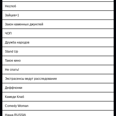
Неzлоб
Зайцев+1
Закон каменных джунглей
ЧОП
Дружба народов
Stand Up
Такое кино
Не спать!
Экстрасенсы ведут расследование
Деффчонки
Камеди Клаб
Comedy Woman
Наша RUSSIA