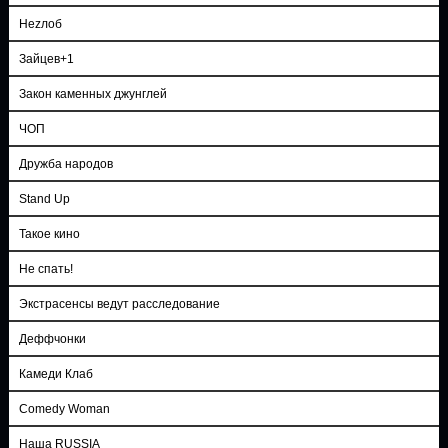
Неzлоб
Зайцев+1
Закон каменных джунглей
ЧОП
Дружба народов
Stand Up
Такое кино
Не спать!
Экстрасенсы ведут расследование
Деффчонки
Камеди Клаб
Comedy Woman
Наша RUSSIA