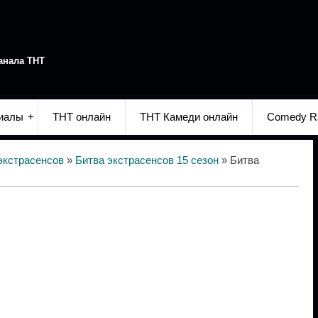
анала ТНТ
иалы
ТНТ онлайн
ТНТ Камеди онлайн
Comedy R
экстрасенсов
»
Битва экстрасенсов 15 сезон
» Битва