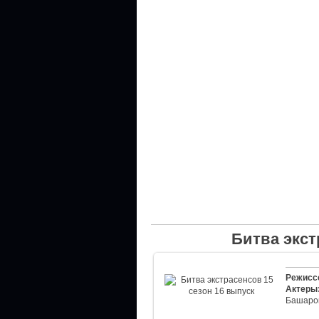
Битва экст
Режисс
Актеры
Башаро