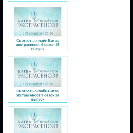
Смотреть онлайн Битва
экстрасенсов 9 сезон 15
выпуск
Смотреть онлайн Битва
экстрасенсов 9 сезон 14
выпуск