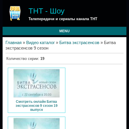
ТНТ - Шоу
Телепередачи и сериалы канала ТНТ
MENU
Главная
»
Видео каталог
»
Битва экстрасенсов
» Битва
экстрасенсов 9 сезон
Количество серии
:
19
Смотреть онлайн Битва
экстрасенсов 9 сезон 19
выпуск