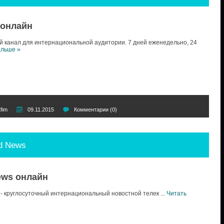
 онлайн
анал для интернациональной аудитории. 7 дней еженедельно, 24
альше »
fim
09.11.2015
Комментарии (0)
d News
ews онлайн
- круглосуточный интернациональный новостной телек
...
Читать