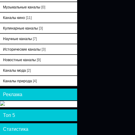
Музыкальные каналы
[0]
Каналы кино
[11]
Кулинарные каналы
[3]
Научные каналы
[7]
Исторические каналы
[3]
Новостные каналы
[9]
Каналы мода
[2]
Каналы природа
[4]
Реклама
Топ 5
Статистика