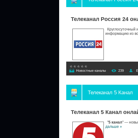
Телеканал Россия 24 он
Круглосуточный и
информацию из вс
Новостные каналы
239
E
Телеканал 5 Канал
Телеканал 5 Канал онла
"
5 канал
" — новы
дальше »