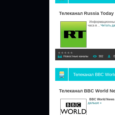
Телеканал Russia Today
Информационный к
часа в
...
Читать д
Новостные каналы
302
E
Телеканал BBC Worl
Телеканал BBC World N
BBC World News
дальше »