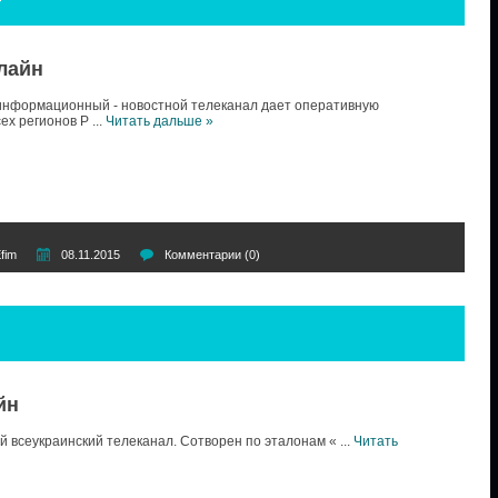
лайн
нформационный - новостной телеканал дает оперативную
ех регионов Р
...
Читать дальше »
fim
08.11.2015
Комментарии (0)
йн
й всеукраинский телеканал. Сотворен по эталонам «
...
Читать