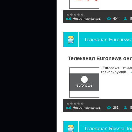
Новостные каналы
404
E
Телеканал Euronews
Телеканал Euronews он
Euronews
– кажд
транслирующи
...
Новостные каналы
261
E
Телеканал Russia To