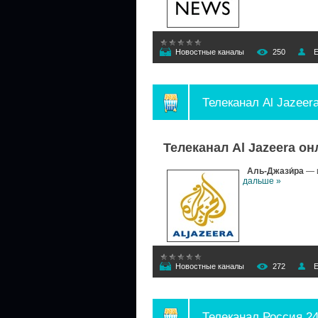
Новостные каналы
250
E
Телеканал Al Jazeer
Телеканал Al Jazeera о
Аль-Джази́ра
— 
дальше »
Новостные каналы
272
E
Телеканал Россия 2