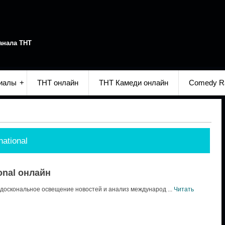
анала ТНТ
иалы
ТНТ онлайн
ТНТ Камеди онлайн
Comedy R
ational
onal онлайн
доскональное освещение новостей и анализ международ
...
Читать