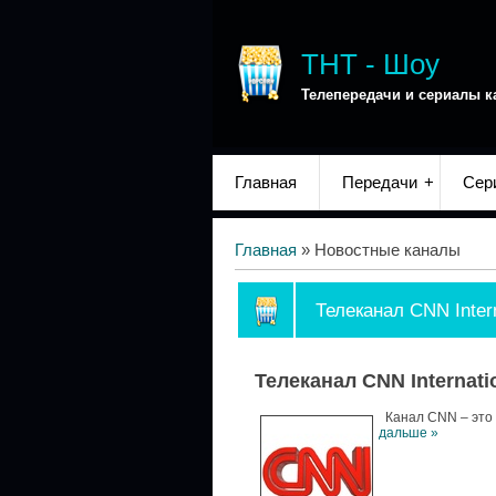
ТНТ - Шоу
Телепередачи и сериалы к
Главная
Передачи
Сер
Главная
»
Новостные каналы
Телеканал CNN Intern
Телеканал CNN Internati
Канал CNN – это 
дальше »