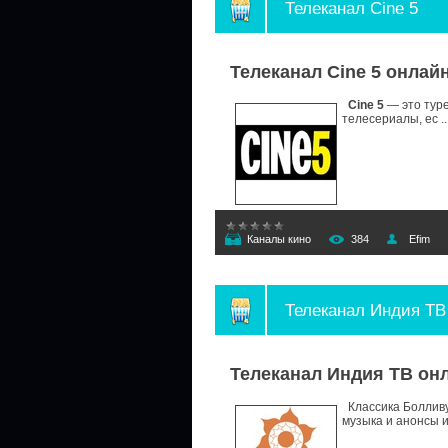
Телеканал Cine 5
Телеканал Cine 5 онлай
Cine 5
— это туре
телесериалы, ес
.
Каналы кино
384
Efim
Телеканал Индия ТВ
Телеканал Индия ТВ он
Классика Болливу
музыка и анонсы 