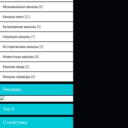
Музыкальные каналы
[0]
Каналы кино
[11]
Кулинарные каналы
[3]
Научные каналы
[7]
Исторические каналы
[3]
Новостные каналы
[9]
Каналы мода
[2]
Каналы природа
[4]
Реклама
Топ 5
Статистика