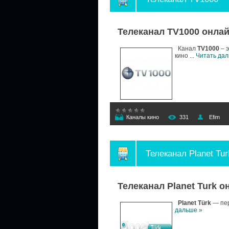
Телеканал TV1000 онла
Канал
TV1000
– э
кино
...
Читать дал
Каналы кино
331
Efim
Телеканал Planet Tur
Телеканал Planet Turk о
Planet Türk
— пер
дальше »