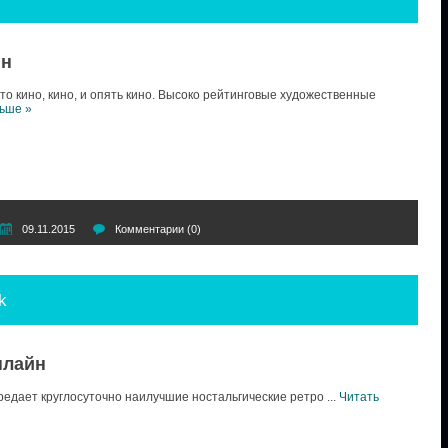
йн
то кино, кино, и опять кино. Высоко рейтинговые художественные
ьше »
09.11.2015
Комментарии (0)
k
нлайн
едает круглосуточно наилучшие ностальгические ретро
...
Читать