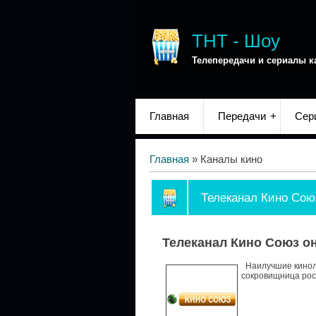
ТНТ - Шоу
Телепередачи и сериалы к
Главная
Передачи
Сер
Главная
»
Каналы кино
Телеканал Кино Сою
Телеканал Кино Союз о
Наилучшие киноле
сокровищница рос