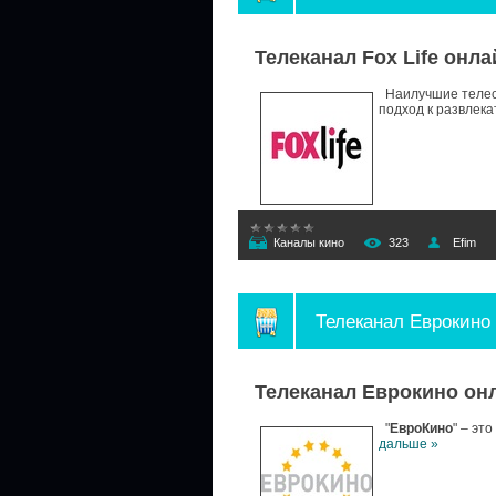
Телеканал Fox Life онла
Наилучшие телесе
подход к развлек
Каналы кино
323
Efim
Телеканал Еврокино
Телеканал Еврокино он
"
ЕвроКино
" – эт
дальше »