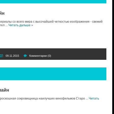
йн
риалы со всего мира с высочайшей четкостью изображения - свежий
ател
...
Читать дальше »
09.11.2015
Комментарии (0)
лайн
о роскошная сокровищница наилучших кинофильмов Старо
...
Читать