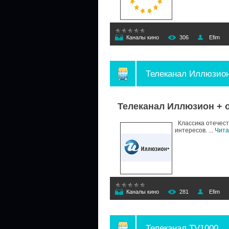
Каналы кино
306
Efim
Телеканал Иллюзион
Телеканал Иллюзион + 
Классика отечест
интересов.
...
Чита
Каналы кино
281
Efim
Телеканал TV1000