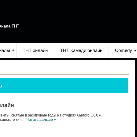
анала ТНТ
иалы
ТНТ онлайн
ТНТ Камеди онлайн
Comedy R
з
нлайн
нты, снятые в различные годы на студиях былого СССР,
сийского кин
...
Читать дальше »