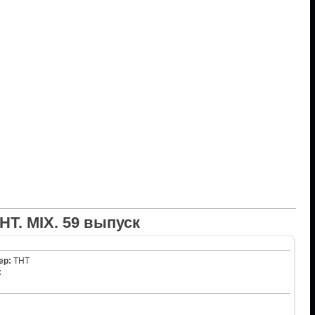
НТ. MIX. 59 выпуск
ер:
ТНТ
: