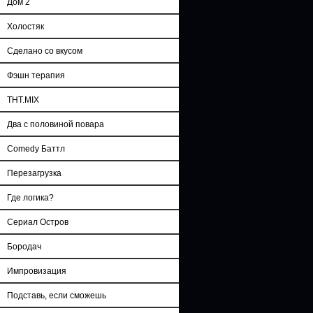
Дом 2
Холостяк
Сделано со вкусом
Фэшн терапия
ТНТ.MIX
Два с половиной повара
Comedy Баттл
Перезагрузка
Где логика?
Сериал Остров
Бородач
Импровизация
Подставь, если сможешь