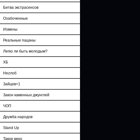
Битва экстрасенсов
Озабоченные
Измены
Реальные пацаны
Легко ли быть молодым?
ХБ
Неzлоб
Зайцев+1
Закон каменных джунглей
ЧОП
Дружба народов
Stand Up
Такое кино