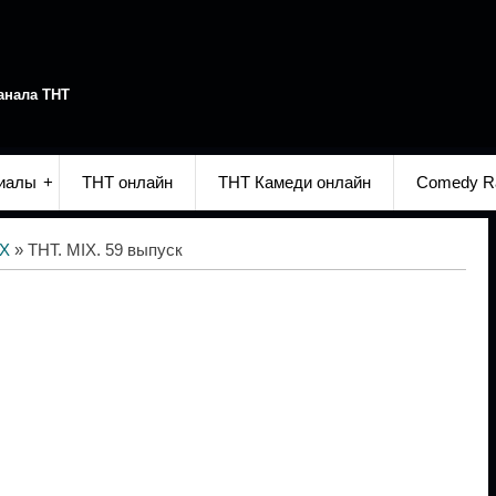
анала ТНТ
иалы
ТНТ онлайн
ТНТ Камеди онлайн
Comedy R
IX
» ТНТ. MIX. 59 выпуск