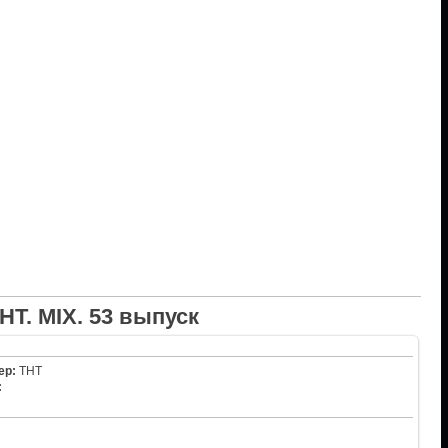
НТ. MIX. 53 выпуск
ер:
ТНТ
: