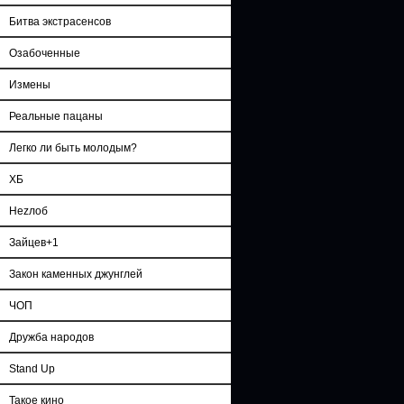
Битва экстрасенсов
Озабоченные
Измены
Реальные пацаны
Легко ли быть молодым?
ХБ
Неzлоб
Зайцев+1
Закон каменных джунглей
ЧОП
Дружба народов
Stand Up
Такое кино