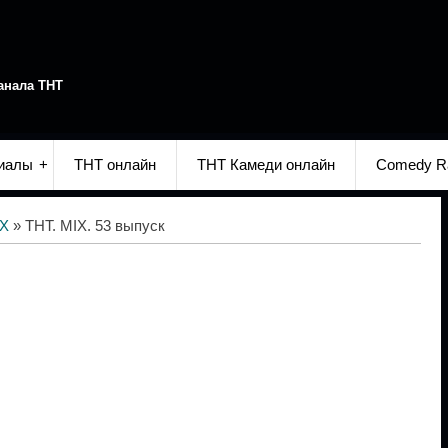
анала ТНТ
иалы
ТНТ онлайн
ТНТ Камеди онлайн
Comedy R
IX
» ТНТ. MIX. 53 выпуск