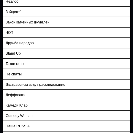
Неzлоб
Зайцев+1
Закон каменных джунглей
ЧОП
Дружба народов
Stand Up
Такое кино
Не спать!
Экстрасенсы ведут расследование
Деффчонки
Камеди Клаб
Comedy Woman
Наша RUSSIA