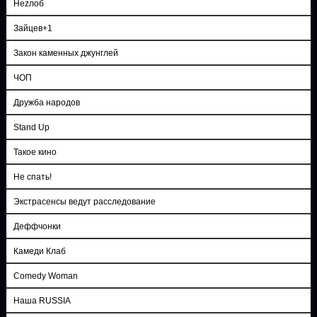
Неzлоб
Зайцев+1
Закон каменных джунглей
ЧОП
Дружба народов
Stand Up
Такое кино
Не спать!
Экстрасенсы ведут расследование
Деффчонки
Камеди Клаб
Comedy Woman
Наша RUSSIA