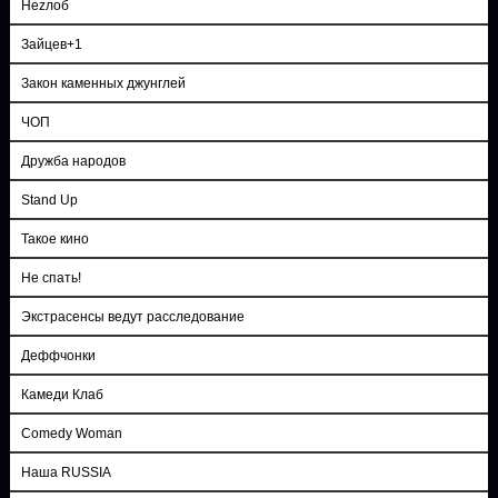
Неzлоб
Зайцев+1
Закон каменных джунглей
ЧОП
Дружба народов
Stand Up
Такое кино
Не спать!
Экстрасенсы ведут расследование
Деффчонки
Камеди Клаб
Comedy Woman
Наша RUSSIA