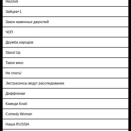
Неzлоб
Зайцев+1
Закон каменных джунглей
ЧОП
Дружба народов
Stand Up
Такое кино
Не спать!
Экстрасенсы ведут расследование
Деффчонки
Камеди Клаб
Comedy Woman
Наша RUSSIA