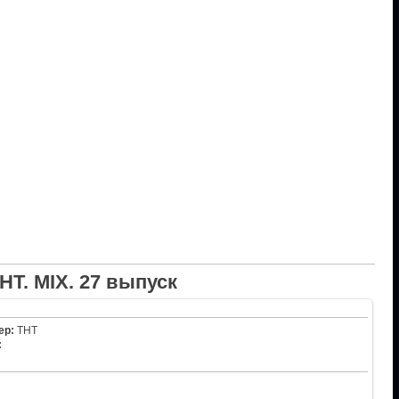
НТ. MIX. 27 выпуск
ер:
ТНТ
: