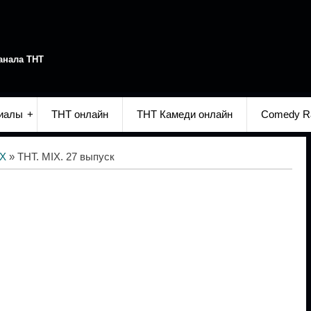
анала ТНТ
иалы
ТНТ онлайн
ТНТ Камеди онлайн
Comedy R
IX
» ТНТ. MIX. 27 выпуск