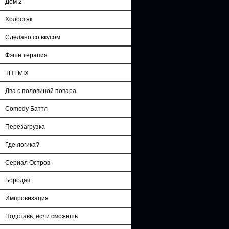
Дом 2
Холостяк
Сделано со вкусом
Фэшн терапия
ТНТ.MIX
Два с половиной повара
Comedy Баттл
Перезагрузка
Где логика?
Сериал Остров
Бородач
Импровизация
Подставь, если сможешь