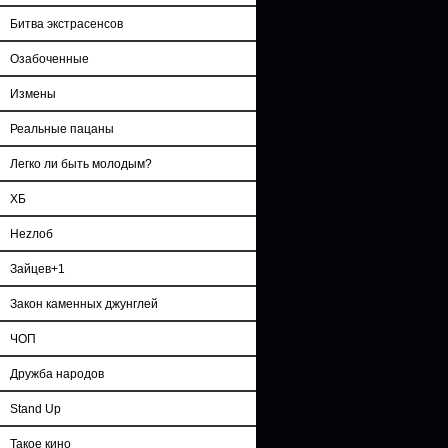
Битва экстрасенсов
Озабоченные
Измены
Реальные пацаны
Легко ли быть молодым?
ХБ
Неzлоб
Зайцев+1
Закон каменных джунглей
ЧОП
Дружба народов
Stand Up
Такое кино