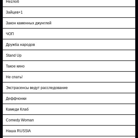
Неzлоб
Зайцев+1
Закон каменных джунглей
ЧОП
Дружба народов
Stand Up
Такое кино
Не спать!
Экстрасенсы ведут расследование
Деффчонки
Камеди Клаб
Comedy Woman
Наша RUSSIA