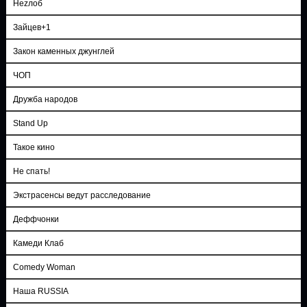
Неzлоб
Зайцев+1
Закон каменных джунглей
ЧОП
Дружба народов
Stand Up
Такое кино
Не спать!
Экстрасенсы ведут расследование
Деффчонки
Камеди Клаб
Comedy Woman
Наша RUSSIA