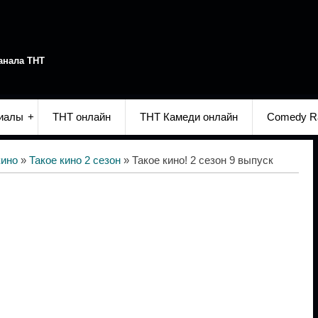
анала ТНТ
иалы
ТНТ онлайн
ТНТ Камеди онлайн
Comedy R
кино
»
Такое кино 2 сезон
» Такое кино! 2 сезон 9 выпуск