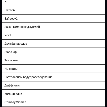
ХБ
Неzлоб
Зайцев+1
Закон каменных джунглей
ЧОП
Дружба народов
Stand Up
Такое кино
Не спать!
Экстрасенсы ведут расследование
Деффчонки
Камеди Клаб
Comedy Woman