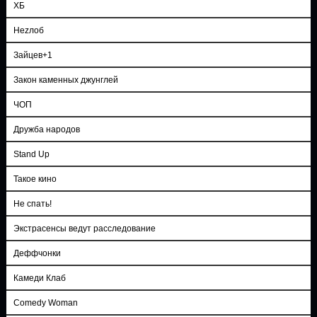
ХБ
Неzлоб
Зайцев+1
Закон каменных джунглей
ЧОП
Дружба народов
Stand Up
Такое кино
Не спать!
Экстрасенсы ведут расследование
Деффчонки
Камеди Клаб
Comedy Woman