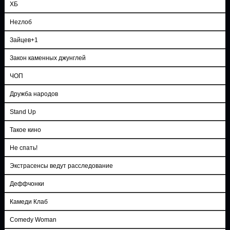
ХБ
Неzлоб
Зайцев+1
Закон каменных джунглей
ЧОП
Дружба народов
Stand Up
Такое кино
Не спать!
Экстрасенсы ведут расследование
Деффчонки
Камеди Клаб
Comedy Woman