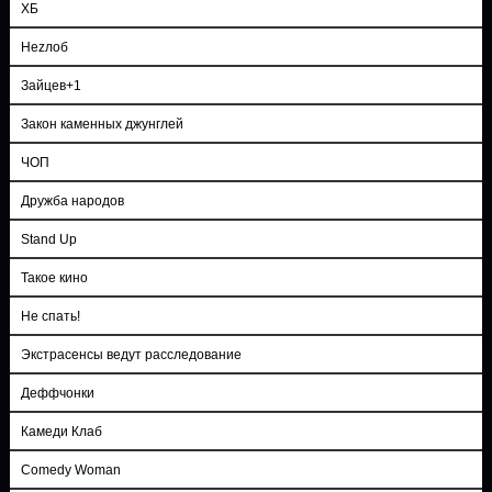
ХБ
Неzлоб
Зайцев+1
Закон каменных джунглей
ЧОП
Дружба народов
Stand Up
Такое кино
Не спать!
Экстрасенсы ведут расследование
Деффчонки
Камеди Клаб
Comedy Woman