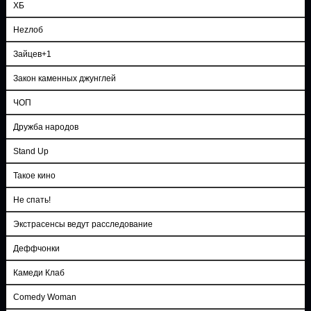
ХБ
Неzлоб
Зайцев+1
Закон каменных джунглей
ЧОП
Дружба народов
Stand Up
Такое кино
Не спать!
Экстрасенсы ведут расследование
Деффчонки
Камеди Клаб
Comedy Woman