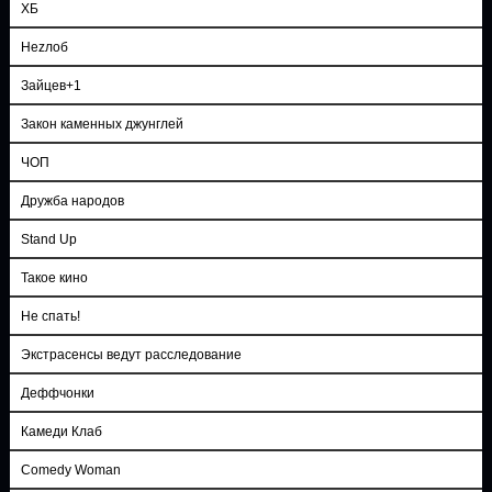
ХБ
Неzлоб
Зайцев+1
Закон каменных джунглей
ЧОП
Дружба народов
Stand Up
Такое кино
Не спать!
Экстрасенсы ведут расследование
Деффчонки
Камеди Клаб
Comedy Woman