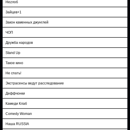
Неzлоб
Зайцев+1
Закон каменных джунглей
ЧОП
Дружба народов
Stand Up
Такое кино
Не спать!
Экстрасенсы ведут расследование
Деффчонки
Камеди Клаб
Comedy Woman
Наша RUSSIA