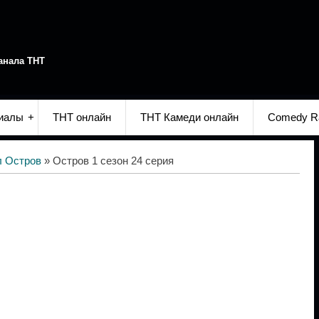
анала ТНТ
иалы
ТНТ онлайн
ТНТ Камеди онлайн
Comedy R
л Остров
» Остров 1 сезон 24 серия