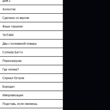
Дом 2
Холостяк
Сделано со вкусом
Фэшн терапия
ТНТ.MIX
Два с половиной повара
Comedy Баттл
Перезагрузка
Где логика?
Сериал Остров
Бородач
Импровизация
Подставь, если сможешь