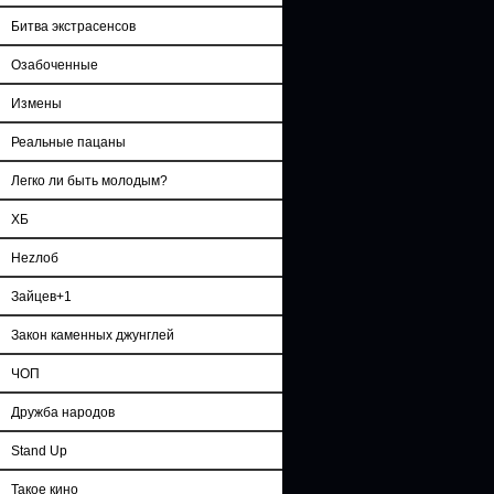
Битва экстрасенсов
Озабоченные
Измены
Реальные пацаны
Легко ли быть молодым?
ХБ
Неzлоб
Зайцев+1
Закон каменных джунглей
ЧОП
Дружба народов
Stand Up
Такое кино