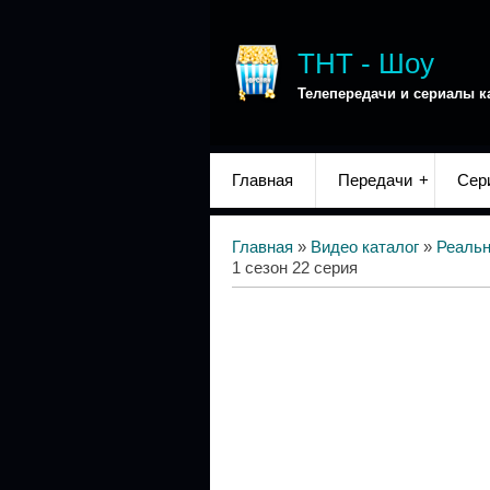
ТНТ - Шоу
Телепередачи и сериалы к
Главная
Передачи
Сер
Главная
»
Видео каталог
»
Реаль
1 сезон 22 серия