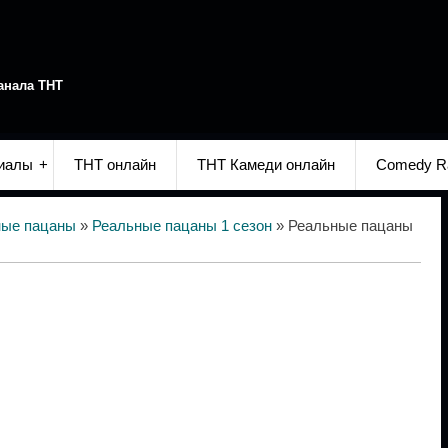
анала ТНТ
иалы
ТНТ онлайн
ТНТ Камеди онлайн
Comedy R
ные пацаны
»
Реальные пацаны 1 сезон
» Реальные пацаны