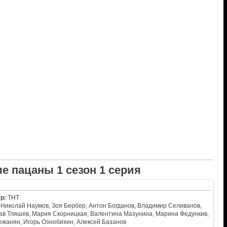
е пацаны 1 сезон 1 серия
р:
ТНТ
Николай Наумов, Зоя Бербер, Антон Богданов, Владимир Селиванов,
ав Тляшев, Мария Скорницкая, Валентина Мазунина, Марина Федункив,
ежанян, Игорь Ознобихин, Алексей Базанов