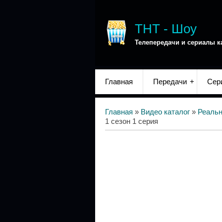
ТНТ - Шоу
Телепередачи и сериалы к
Главная
Передачи
Сер
Главная
»
Видео каталог
»
Реаль
1 сезон 1 серия