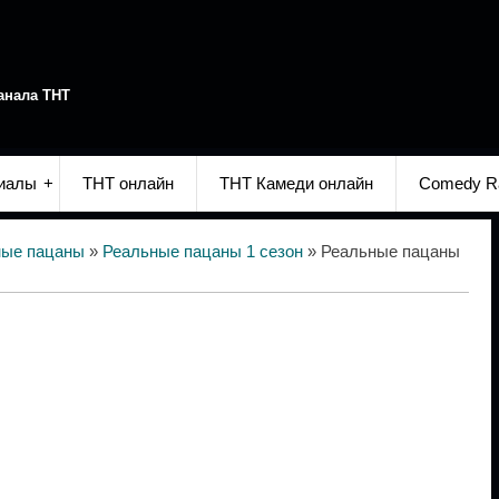
анала ТНТ
иалы
ТНТ онлайн
ТНТ Камеди онлайн
Comedy R
ные пацаны
»
Реальные пацаны 1 сезон
» Реальные пацаны