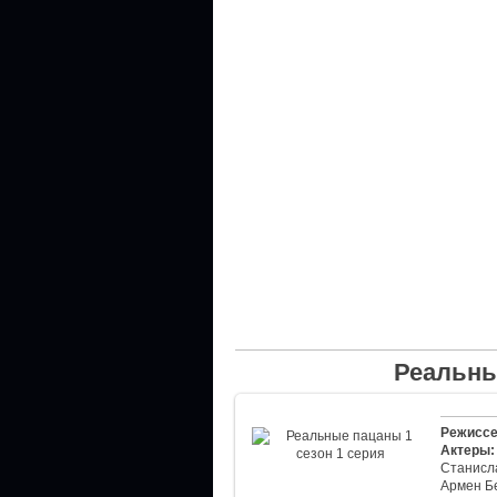
Реальны
Режиссе
Актеры:
Станисл
Армен Б