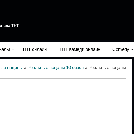
анала ТНТ
иалы
ТНТ онлайн
ТНТ Камеди онлайн
Comedy R
ные пацаны
»
Реальные пацаны 10 сезон
» Реальные пацаны