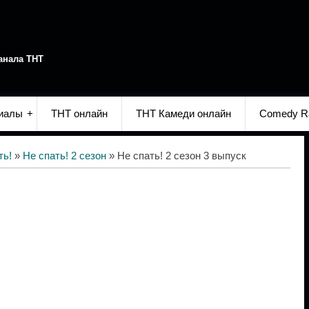
анала ТНТ
иалы
ТНТ онлайн
ТНТ Камеди онлайн
Comedy R
ть!
»
Не спать! 2 сезон
» Не спать! 2 сезон 3 выпуск