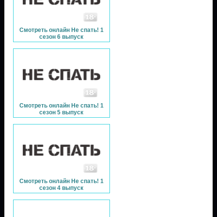
Смотреть онлайн Не спать! 1
сезон 6 выпуск
Смотреть онлайн Не спать! 1
сезон 5 выпуск
Смотреть онлайн Не спать! 1
сезон 4 выпуск