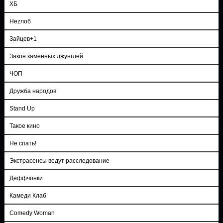
ХБ
Неzлоб
Зайцев+1
Закон каменных джунглей
ЧОП
Дружба народов
Stand Up
Такое кино
Не спать!
Экстрасенсы ведут расследование
Деффчонки
Камеди Клаб
Comedy Woman