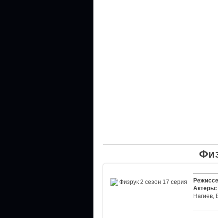
Физ
Режиссе
Актеры:
Нагиев, 