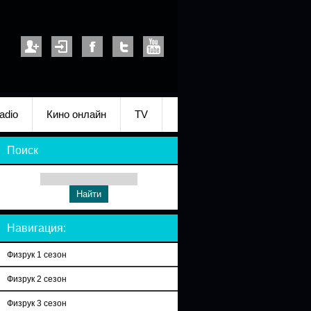
adio
Кино онлайн
TV
Поиск
Навигация:
Физрук 1 сезон
Физрук 2 сезон
Физрук 3 сезон