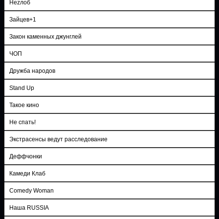
Неzлоб
Зайцев+1
Закон каменных джунглей
ЧОП
Дружба народов
Stand Up
Такое кино
Не спать!
Экстрасенсы ведут расследование
Деффчонки
Камеди Клаб
Comedy Woman
Наша RUSSIA