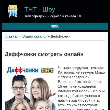
ТНТ - Шоу
Телепередачи и сериалы канала ТНТ
MENU
Главная
»
Видео каталог
» Деффчонки
Деффчонки смотреть онлайн
Четыре подружки - очкарик
Катерина, не везучая Маша
с своей сестрицей
Василисой которой всего
16 лет и не крашенной
блондинкой Лелей. Все они
хотят добиться успеха и
найти в жизни свой путь.
Кто - то хочет построить
успешную карьеру, кто - то