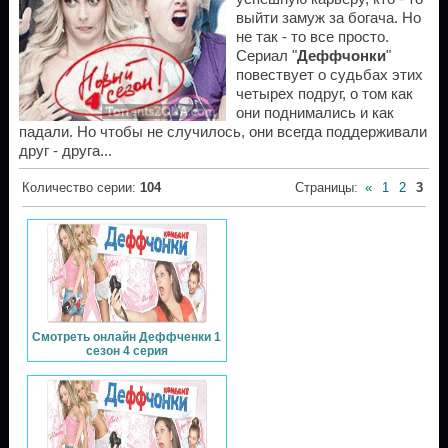
выйти замуж за богача. Но
не так - то все просто.
Сериал "
Деффчонки
"
повествует о судьбах этих
четырех подруг, о том как
они поднимались и как
падали. Но чтобы не случилось, они всегда поддерживали
друг - друга...
Количество серии
:
104
Страницы
:
«
1
2
3
Смотреть онлайн Деффченки 1
сезон 4 серия