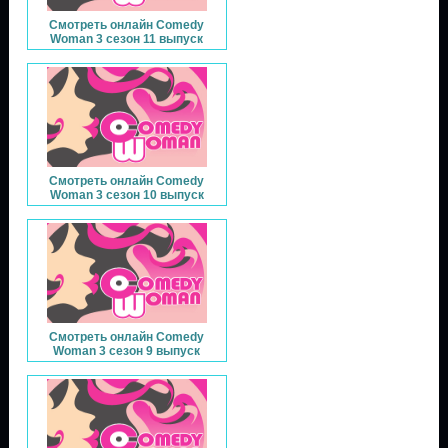
Смотреть онлайн Comedy
Woman 3 сезон 11 выпуск
Смотреть онлайн Comedy
Woman 3 сезон 10 выпуск
Смотреть онлайн Comedy
Woman 3 сезон 9 выпуск