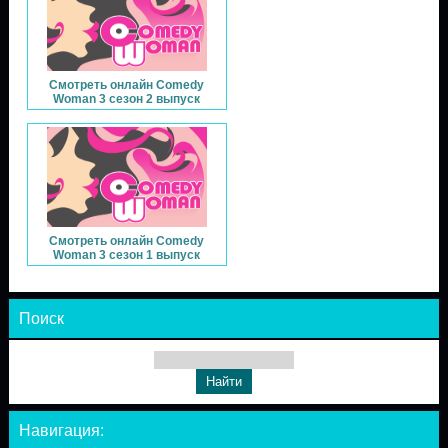
Смотреть онлайн Comedy
Woman 3 сезон 2 выпуск
Смотреть онлайн Comedy
Woman 3 сезон 1 выпуск
Поиск
Навигация: