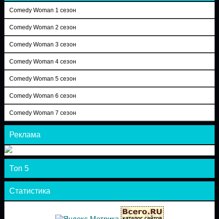
Comedy Woman 1 сезон
Comedy Woman 2 сезон
Comedy Woman 3 сезон
Comedy Woman 4 сезон
Comedy Woman 5 сезон
Comedy Woman 6 сезон
Comedy Woman 7 сезон
Реклама
Топ 5
Статистика