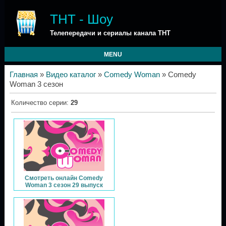
ТНТ - Шоу
Телепередачи и сериалы канала ТНТ
MENU
Главная
»
Видео каталог
»
Comedy Woman
» Comedy
Woman 3 сезон
Количество серии
:
29
Смотреть онлайн Comedy
Woman 3 сезон 29 выпуск