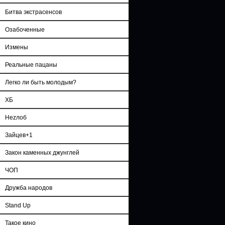
Битва экстрасенсов
Озабоченные
Измены
Реальные пацаны
Легко ли быть молодым?
ХБ
Неzлоб
Зайцев+1
Закон каменных джунглей
ЧОП
Дружба народов
Stand Up
Такое кино