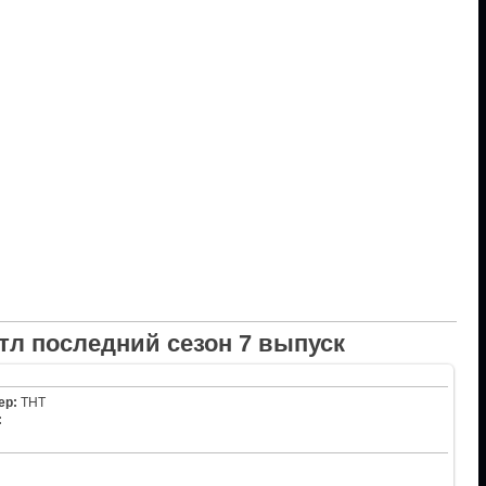
тл последний сезон 7 выпуск
ер:
ТНТ
: