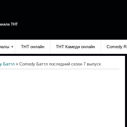
анала ТНТ
иалы
ТНТ онлайн
ТНТ Камеди онлайн
Comedy R
y Баттл
» Comedy Баттл последний сезон 7 выпуск