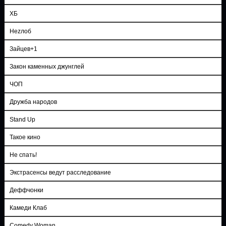
ХБ
Неzлоб
Зайцев+1
Закон каменных джунглей
ЧОП
Дружба народов
Stand Up
Такое кино
Не спать!
Экстрасенсы ведут расследование
Деффчонки
Камеди Клаб
Comedy Woman