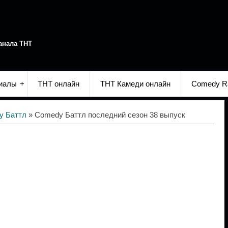
анала ТНТ
иалы
ТНТ онлайн
ТНТ Камеди онлайн
Comedy R
y Баттл
» Comedy Баттл последний сезон 38 выпуск