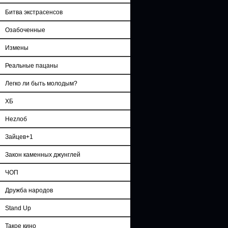
Битва экстрасенсов
Озабоченные
Измены
Реальные пацаны
Легко ли быть молодым?
ХБ
Неzлоб
Зайцев+1
Закон каменных джунглей
ЧОП
Дружба народов
Stand Up
Такое кино