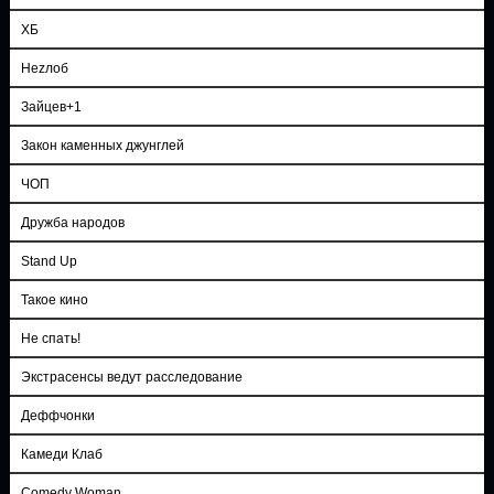
ХБ
Неzлоб
Зайцев+1
Закон каменных джунглей
ЧОП
Дружба народов
Stand Up
Такое кино
Не спать!
Экстрасенсы ведут расследование
Деффчонки
Камеди Клаб
Comedy Woman