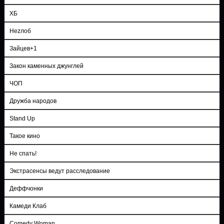
ХБ
Неzлоб
Зайцев+1
Закон каменных джунглей
ЧОП
Дружба народов
Stand Up
Такое кино
Не спать!
Экстрасенсы ведут расследование
Деффчонки
Камеди Клаб
Comedy Woman