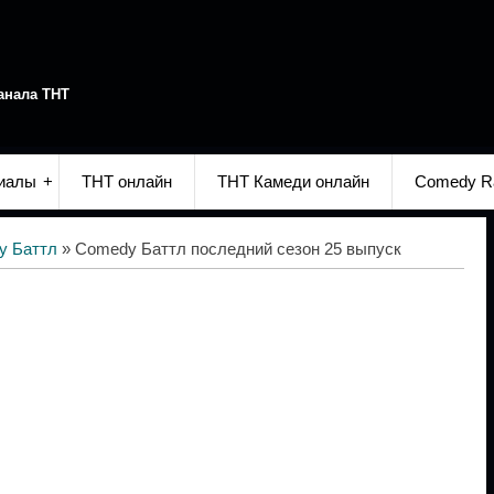
анала ТНТ
иалы
ТНТ онлайн
ТНТ Камеди онлайн
Comedy R
y Баттл
» Comedy Баттл последний сезон 25 выпуск