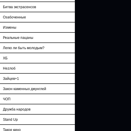
Битва экстрасенсов
Озабоченные
Измены
Реальные пацаны
Легко ли быть молодым?
ХБ
Неzлоб
Зайцев+1
Закон каменных джунглей
ЧОП
Дружба народов
Stand Up
Такое кино