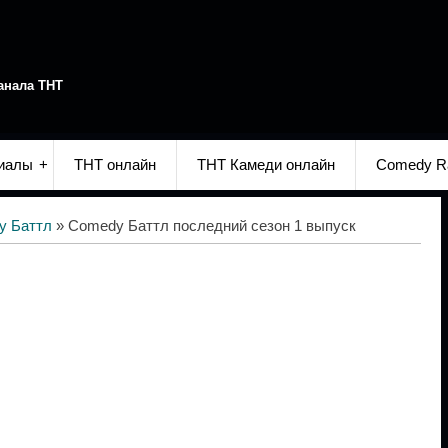
анала ТНТ
иалы
ТНТ онлайн
ТНТ Камеди онлайн
Comedy R
y Баттл
» Comedy Баттл последний сезон 1 выпуск