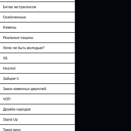
Битва экстрасенсов
Озабоченные
Измены
Реальные пацаны
Легко ли быть молодым?
ХБ
Неzлоб
Зайцев+1
Закон каменных джунглей
ЧОП
Дружба народов
Stand Up
Такое кино