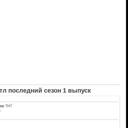
тл последний сезон 1 выпуск
ер:
ТНТ
: