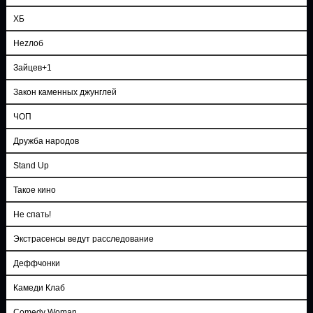
ХБ
Неzлоб
Зайцев+1
Закон каменных джунглей
ЧОП
Дружба народов
Stand Up
Такое кино
Не спать!
Экстрасенсы ведут расследование
Деффчонки
Камеди Клаб
Comedy Woman