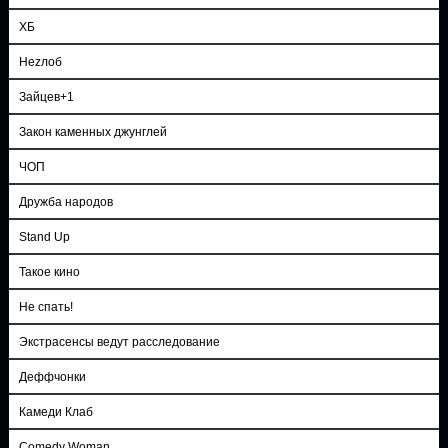
ХБ
Неzлоб
Зайцев+1
Закон каменных джунглей
ЧОП
Дружба народов
Stand Up
Такое кино
Не спать!
Экстрасенсы ведут расследование
Деффчонки
Камеди Клаб
Comedy Woman