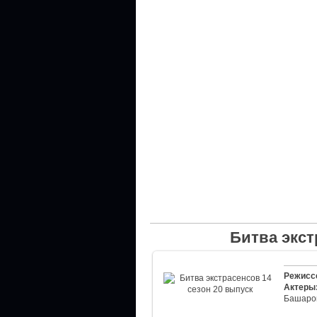
Битва экст
Режисс
Актеры
Башаро