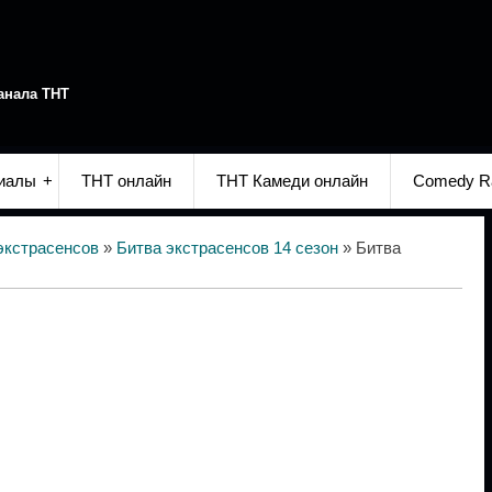
анала ТНТ
иалы
ТНТ онлайн
ТНТ Камеди онлайн
Comedy R
экстрасенсов
»
Битва экстрасенсов 14 сезон
» Битва