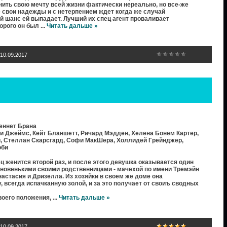
нить свою мечту всей жизни фактически нереально, но все-же
 свои надежды и с нетерпением ждет когда же случай
ой шанс ей выпадает. Лучший их спец агент проваливает
торого он был
...
Читать дальше »
10.09.2017
еннет Брана
и Джеймс, Кейт Бланшетт, Ричард Мэдден, Хелена Бонем Картер,
, Стеллан Скарсгард, Софи МакШера, Холлидей Грейнджер,
оби
 женится второй раз, и после этого девушка оказывается один
 новенькими своими родственницами - мачехой по имени Тремэйн
настасия и Дризелла. Из хозяйки в своем же доме она
 всегда испачканную золой, и за это получает от своиъ сводных
воего положения,
...
Читать дальше »
10.09.2017