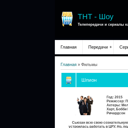
ТНТ - Шоу
Телепередачи и сериалы к
Главная
Передачи
Сер
Главная
»
Фильмы
Шпион
Год: 2015
Режиссер: П
Актеры: Мел
Харт, Бобби
Ричардсон
Сьюзан всю свою сознательную ж
устроилась работать в ЦРУ. Но, по