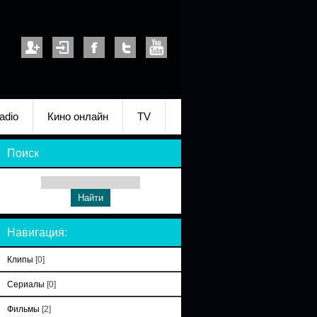
adio
Кино онлайн
TV
Поиск
Навигация:
Клипы
[0]
Сериалы
[0]
Фильмы
[2]