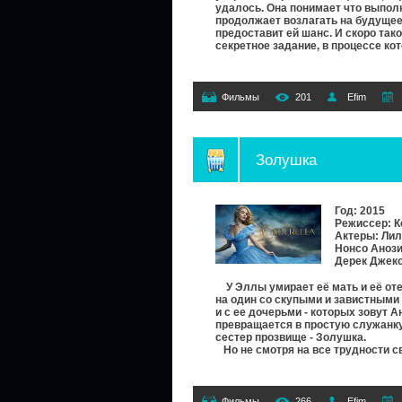
удалось. Она понимает что выпол
продолжает возлагать на будущее
предоставит ей шанс. И скоро так
секретное задание, в процессе ко
Фильмы
201
Efim
Золушка
Год: 2015
Режиссер: К
Актеры: Лил
Нонсо Анози
Дерек Джек
У Эллы умирает её мать и её отец
на один со скупыми и завистными
и с ее дочерьми - которых зовут А
превращается в простую служанку,
сестер прозвище -
Золушка
.
Но не смотря на все трудности с
Фильмы
266
Efim