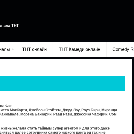
анала ТНТ
иалы
ТНТ онлайн
ТНТ Камеди онлайн
Comedy R
ол Фиг
исса МакКарти, Джейсон Стэйтем, Джуд Лоу, Роуз Бирн, Миранда
 Каннавале, Морена Баккарин, Раад Рави, Джессика Чаффин, Сэм
изнь желала стать тайным супер агентом и для этого даже
дняться далее сотрудника самого низкого ранга ей так и не