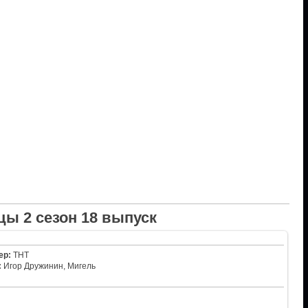
цы 2 сезон 18 выпуск
ер:
ТНТ
:
Игор Дружинин, Мигель